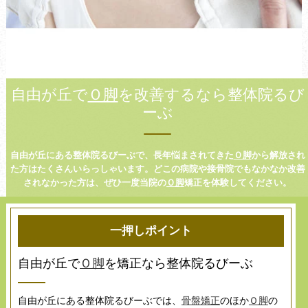
自由が丘で
Ｏ脚
を改善するなら整体院るび
ーぶ
自由が丘にある整体院るびーぶで、長年悩まされてきた
Ｏ脚
から解放され
た方はたくさんいらっしゃいます。どこの病院や接骨院でもなかなか改善
されなかった方は、ぜひ一度当院の
Ｏ脚
矯正を体験してください。
一押しポイント
自由が丘で
Ｏ脚
を矯正なら整体院るびーぶ
自由が丘にある整体院るびーぶでは、
骨盤矯正
のほか
Ｏ脚
の