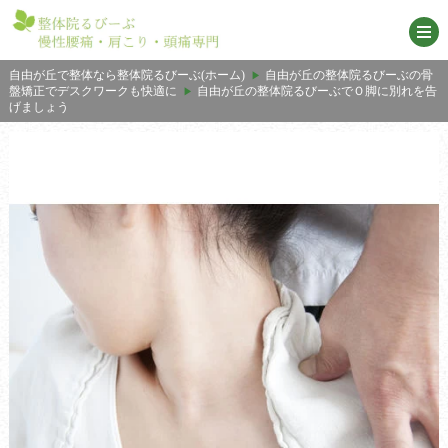
自由が丘で整体なら整体院るびーぶ(ホーム)
自由が丘の整体院るびーぶの骨
盤矯正でデスクワークも快適に
自由が丘の整体院るびーぶでＯ脚に別れを告
げましょう