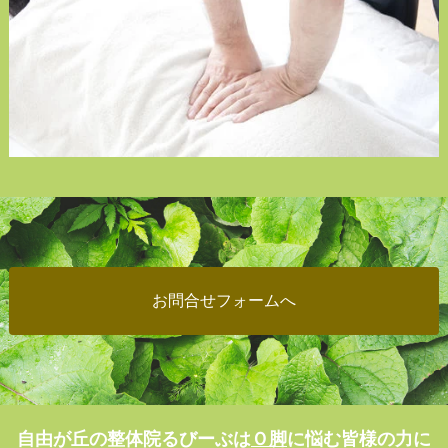
お問合せフォームへ
自由が丘の整体院るびーぶは
Ｏ脚
に悩む皆様の力に