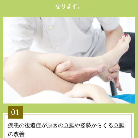
なります。
01
疾患の後遺症が原因の
Ｏ脚
や姿勢からくる
Ｏ脚
の改善