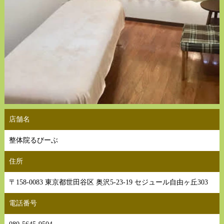
店舗名
整体院るびーぶ
住所
〒158-0083 東京都世田谷区 奥沢5-23-19 セジュール自由ヶ丘303
電話番号