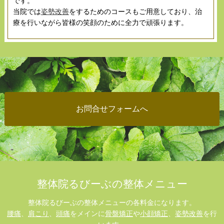
です。
当院では
姿勢改善
をするためのコースもご用意しており、治
療を行いながら皆様の笑顔のために全力で頑張ります。
お問合せフォームへ
整体院るびーぶの整体メニュー
整体院るびーぶの整体メニューの各料金になります。
腰痛
、
肩こり
、
頭痛
をメインに
骨盤矯正
や
小顔矯正
、
姿勢改善
を行