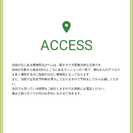
room
ACCESS
自由が丘にある整体院るびーぶは、駅チカで大変魅力的な立地です。
自由が丘駅から徒歩4分のところにあるマンションの一室で、都心からのアクセス
も良く通院するのに負担の少ない整体院となっております。
また、当院では完全予約制を導入しておりますので予約をしてからお越しくださ
い。
当日でも空いている時間をご紹介しますのでお気軽にお電話ください。
痛みと闘うすべての方のお手伝いをさせて頂きます。