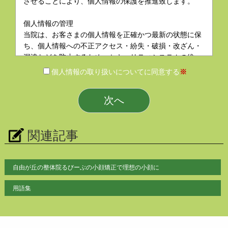
させることにより、個人情報の保護を推進致します。
個人情報の管理
当院は、お客さまの個人情報を正確かつ最新の状態に保
ち、個人情報への不正アクセス・紛失・破損・改ざん・
漏洩などを防止するため、セキュリティシステムの維
持・管理体制の整備・社員教育の徹底等の必要な措置を
個人情報の取り扱いについてに同意する
※
講じ、安全対策を実施し個人情報の厳重な管理を行ない
ます。
個人情報の利用目的
お客さまからお預かりした個人情報は、当院からのご連
関連記事
絡や業務のご案内やご質問に対する回答として、電子メ
ールや資料のご送付に利用いたします。
自由が丘の整体院るびーぶの小顔矯正で理想の小顔に
個人情報の第三者への開示・提供の禁止
当院は、お客さまよりお預かりした個人情報を適切に管
用語集
理し、次のいずれかに該当する場合を除き、個人情報を
第三者に開示いたしません。